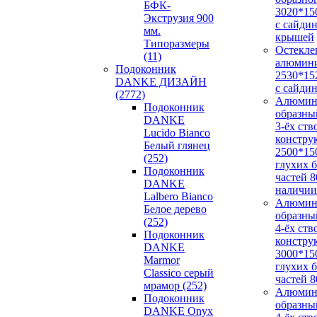
БФК-
3020*15
Экструзия 900
с сайди
мм.
крышей
Типоразмеры
Остекле
(11)
алюмин
Подоконник
2530*15
DANKE ДИЗАЙН
с сайди
(2772)
Алюмин
Подоконник
образны
DANKE
3-ёх ств
Lucido Bianco
констру
Белый глянец
2500*15
(252)
глухих 
Подоконник
частей 
DANKE
наличии
Lalbero Bianco
Алюмин
Белое дерево
образны
(252)
4-ёх ств
Подоконник
констру
DANKE
3000*15
Marmor
глухих 
Classico серый
частей 
мрамор (252)
Алюмин
Подоконник
образны
DANKE Onyx