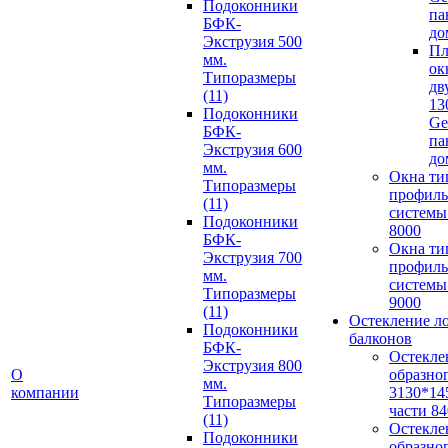
Подоконники
па
БФК-
до
Экструзия 500
Пл
мм.
ок
Типоразмеры
дв
(11)
13
Подоконники
Ge
БФК-
па
Экструзия 600
до
мм.
Окна ти
Типоразмеры
профил
(11)
систем
Подоконники
8000
БФК-
Окна ти
Экструзия 700
профил
мм.
систем
Типоразмеры
9000
(11)
Остекление л
Подоконники
балконов
БФК-
Остекле
Экструзия 800
О
образно
мм.
компании
3130*14
Типоразмеры
части 8
(11)
Остекле
Подоконники
образно