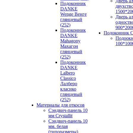
Дверь а
Подоконник
двухств
DANKE
1500*20
Wenge Венге
Дверь а
глянцевый
одноств
(252)
900*200
Подоконник
Подоконник С
DANKE
Подоокн
Mahagony
100*100
Махагон
глянцевый
(252)
Подоконник
DANKE
Lalbero
Classico
Лалберо
класико
глянцевый
(252)
Материалы для откосов
Сэндвич-панель 10
мм Crystallit
Сэндвич-панель 10
мм. белая
(типоразмеры)