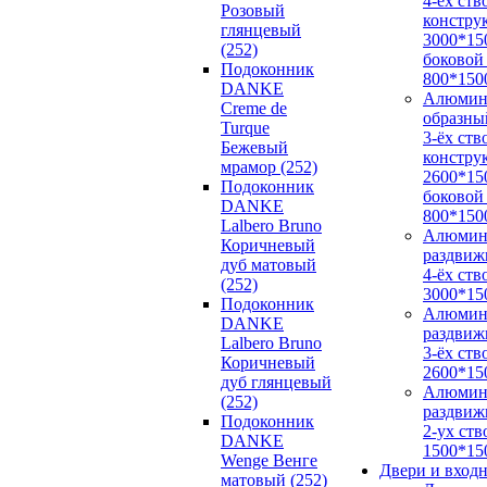
4-ёх ств
Розовый
констру
глянцевый
3000*15
(252)
боковой
Подоконник
800*150
DANKE
Алюмин
Creme de
образны
Turque
3-ёх ств
Бежевый
констру
мрамор (252)
2600*15
Подоконник
боковой
DANKE
800*150
Lalbero Bruno
Алюмин
Коричневый
раздвиж
дуб матовый
4-ёх ств
(252)
3000*15
Подоконник
Алюмин
DANKE
раздвиж
Lalbero Bruno
3-ёх ств
Коричневый
2600*15
дуб глянцевый
Алюмин
(252)
раздвиж
Подоконник
2-ух ств
DANKE
1500*15
Wenge Венге
Двери и вход
матовый (252)